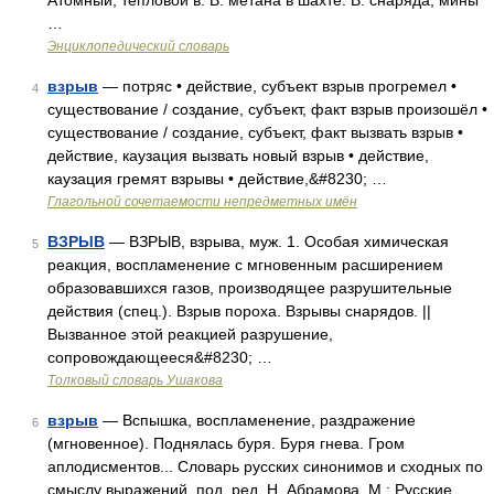
Атомный, тепловой в. В. метана в шахте. В. снаряда, мины
…
Энциклопедический словарь
взрыв
— потряс • действие, субъект взрыв прогремел •
4
существование / создание, субъект, факт взрыв произошёл •
существование / создание, субъект, факт вызвать взрыв •
действие, каузация вызвать новый взрыв • действие,
каузация гремят взрывы • действие,&#8230; …
Глагольной сочетаемости непредметных имён
ВЗРЫВ
— ВЗРЫВ, взрыва, муж. 1. Особая химическая
5
реакция, воспламенение с мгновенным расширением
образовавшихся газов, производящее разрушительные
действия (спец.). Взрыв пороха. Взрывы снарядов. ||
Вызванное этой реакцией разрушение,
сопровождающееся&#8230; …
Толковый словарь Ушакова
взрыв
— Вспышка, воспламенение, раздражение
6
(мгновенное). Поднялась буря. Буря гнева. Гром
аплодисментов... Словарь русских синонимов и сходных по
смыслу выражений. под. ред. Н. Абрамова, М.: Русские