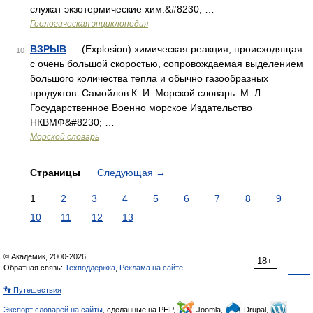
служат экзотермические хим.&#8230; …
Геологическая энциклопедия
ВЗРЫВ
— (Explosion) химическая реакция, происходящая
10
с очень большой скоростью, сопровождаемая выделением
большого количества тепла и обычно газообразных
продуктов. Самойлов К. И. Морской словарь. М. Л.:
Государственное Военно морское Издательство
НКВМФ&#8230; …
Морской словарь
Страницы
Следующая
→
1
2
3
4
5
6
7
8
9
10
11
12
13
© Академик, 2000-2026
18+
Обратная связь:
Техподдержка
,
Реклама на сайте
👣 Путешествия
Экспорт словарей на сайты
, сделанные на PHP,
Joomla,
Drupal,