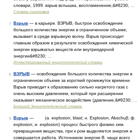
словари, 1999. взрыв вспышка, воспламенение,&#8230; …
Словарь синонимов
Взрыв
— в карьере. ВЗРЫВ, быстрое освобождение
7
большого количества энергии в ограниченном объеме;
вызывает в среде взрывную волну. Взрыв происходит
главным образом в результате освобождения химической
энергии взрывчатых веществ или внутриядерной
энергии&#8230; …
Иллюстрированный энциклопедический словарь
ВЗРЫВ
— освобождение большого количества энергии в
8
ограниченном объеме за короткий промежуток времени.
Взрыв приводит к образованию сильно нагретого газа с
очень высоким давлением, который при расширении
оказывает механическое воздействие (давление,&#8230; …
Большой Энциклопедический словарь
Взрыв
— (a. explosion, blast; н. Explosion, Abschuβ; ф.
9
explosion; и. explosion) процесс быстрого физико хим.
превращения вещества, при к ром выделяется энергия и
совершается работа. Источником энергии B. чаще всего