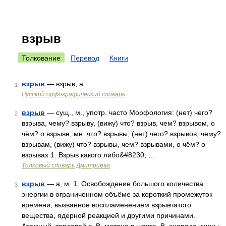
взрыв
Толкование
Перевод
Книги
взрыв
— взрыв, а …
1
Русский орфографический словарь
взрыв
— сущ., м., употр. часто Морфология: (нет) чего?
2
взрыва, чему? взрыву, (вижу) что? взрыв, чем? взрывом, о
чём? о взрыве; мн. что? взрывы, (нет) чего? взрывов, чему?
взрывам, (вижу) что? взрывы, чем? взрывами, о чём? о
взрывах 1. Взрыв какого либо&#8230; …
Толковый словарь Дмитриева
взрыв
— а, м. 1. Освобождение большого количества
3
энергии в ограниченном объёме за короткий промежуток
времени, вызванное воспламенением взрывчатого
вещества, ядерной реакцией и другими причинами.